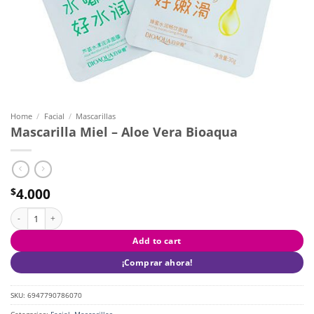
Home
/
Facial
/
Mascarillas
Mascarilla Miel – Aloe Vera Bioaqua
4.000
$
Mascarilla Miel - Aloe Vera Bioaqua quantity
Add to cart
¡Comprar ahora!
SKU:
6947790786070
Categories:
Facial
,
Mascarillas