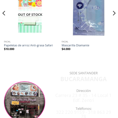
OUT OF STOCK
FACIAL
FACIAL
Papeletas de arroz Anti-grasa Safari
Mascarilla Diamante
$
10.000
$
4.000
SEDE SANTANDER
BUCARAMANGA
Dirección
Carrera 23 # 35 - 14 Local 1
Edf. Zentri
Teléfonos:
322 220 9159 - 318 863 29
78