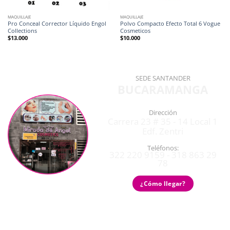
MAQUILLAJE
MAQUILLAJE
Pro Conceal Corrector Líquido Engol
Polvo Compacto Efecto Total 6 Vogue
Collections
Cosmeticos
$
13.000
$
10.000
SEDE SANTANDER
BUCARAMANGA
Dirección
Carrera 23 # 35 - 14 Local 1
Edf. Zentri
Teléfonos:
322 220 9159 - 318 863 29
78
¿Cómo llegar?