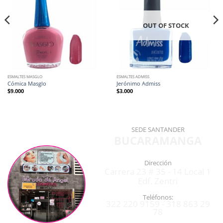
OUT OF STOCK
ESMALTES MASGLO
ESMALTES ADMISS
Cómica Masglo
Jerónimo Admiss
$
9.000
$
3.000
SEDE SANTANDER
BUCARAMANGA
Dirección
Carrera 23 # 35 - 14 Local 1
Edf. Zentri
Teléfonos:
322 220 9159 - 318 863 29
78