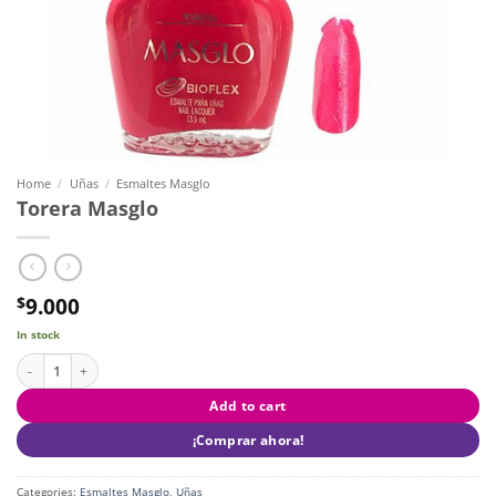
Home
/
Uñas
/
Esmaltes Masglo
Torera Masglo
9.000
$
In stock
Torera Masglo quantity
Add to cart
¡Comprar ahora!
Categories:
Esmaltes Masglo
,
Uñas