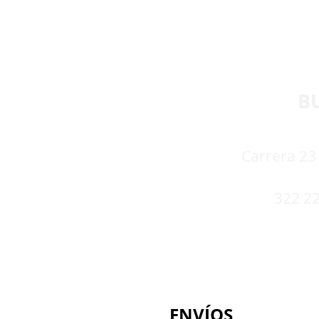
B
Carrera 23 
322 22
ENVÍOS