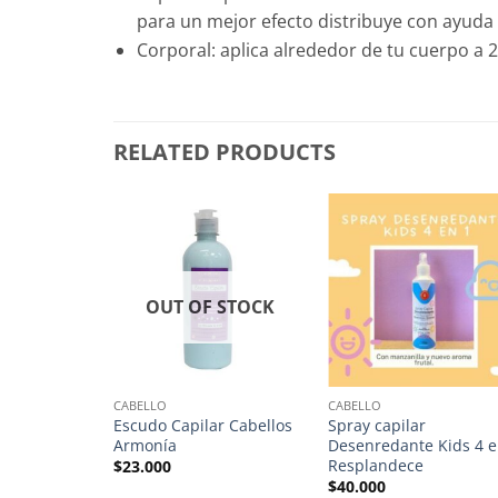
para un mejor efecto distribuye con ayuda
Corporal: aplica alrededor de tu cuerpo a 
RELATED PRODUCTS
OUT OF STOCK
CABELLO
CABELLO
T CREMA
Escudo Capilar Cabellos
Spray capilar
NHO KIDS 2
Armonía
Desenredante Kids 4 e
R
Resplandece
$
23.000
$
40.000