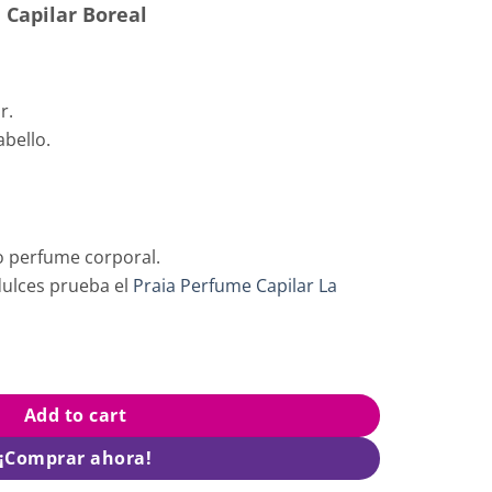
 Capilar Boreal
r.
abello.
o perfume corporal.
dulces prueba el
Praia Perfume Capilar La
ión quantity
Add to cart
¡Comprar ahora!