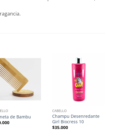
ragancia.
ELLO
CABELLO
ANYELUZ
Champu Desenredante
SHAMPOO 
ineta de Bambu
Girl Biocress 10
AGUACATE 
0.000
$
35.000
$
38.000