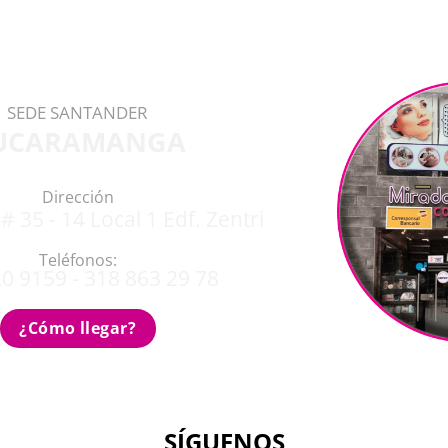
SEDE SANTANDER
UCARAMANGA
Dirección
# 35 - 14 Local 1 Edf. Zentri
Teléfonos:
0 9159 - 318 863 29 78
¿Cómo llegar?
SÍGUENOS