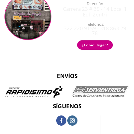
Dirección
Carrera 23 # 35 - 14 Local 1
Edf. Zentri
Teléfonos:
322 220 9159 - 318 863 29
78
¿Cómo llegar?
ENVÍOS
SÍGUENOS