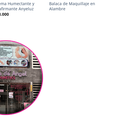
ema Humectante y
Balaca de Maquillaje en
Shampoo Hy
afirmante Anyeluz
Alambre
Salon In
3.000
$
36.000