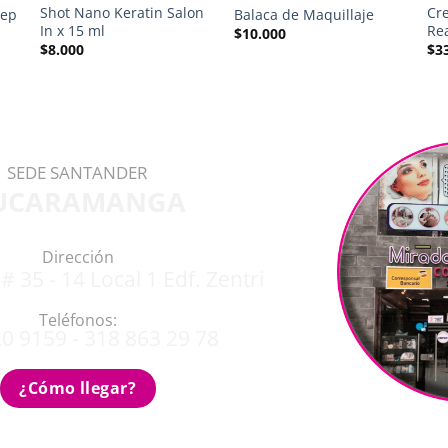
Shot Nano Keratin Salon
Cr
tep
Balaca de Maquillaje
In x 15 ml
Re
$
10.000
$
8.000
$
3
SEDE SANTANDER
UCARAMANGA
Dirección
# 35 - 14 Local 1 Edf. Zentri
Teléfonos:
0 9159 - 318 863 29 78
¿Cómo llegar?