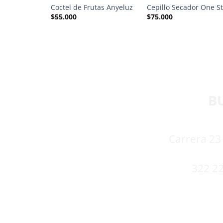
bello Engol
Coctel de Frutas Anyeluz
Cepillo Secador One S
$
55.000
$
75.000
B
Carrera 23 
322 22